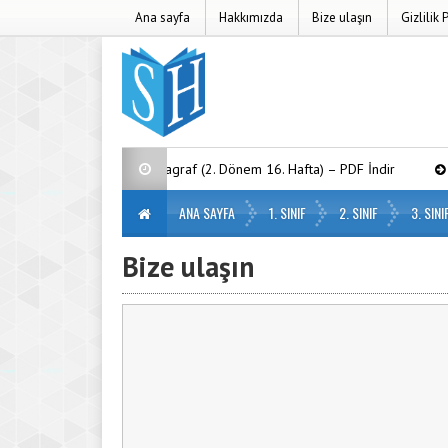
Ana sayfa
Hakkımızda
Bize ulaşın
Gizlilik 
3. Sınıf Haftalık Paragraf (2. Dönem 16. Hafta) – PDF İndir
2. S
ANA SAYFA
1. SINIF
2. SINIF
3. SINI
Bize ulaşın