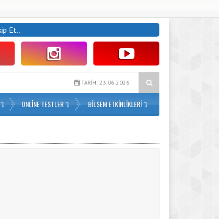
kip Et..
alık Paragraf (2. Dönem 16. Hafta) – PDF İndir
3. Sınıf Haftalık Para
TARİH: 23.06.2026
ONLİNE TESTLER
BILSEM ETKINLIKLERI