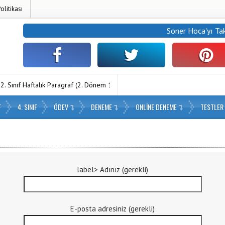
Politikası
Soner Hoca
'yı Ta
ınıf Haftalık Paragraf (2. Dönem 16. Hafta) – PDF İndir
1. Sınıf Haft
F
4. SINIF
ÖDEV
DENEME
ONLINE DENEME
TESTLER
label> Adınız (gerekli)
E-posta adresiniz (gerekli)