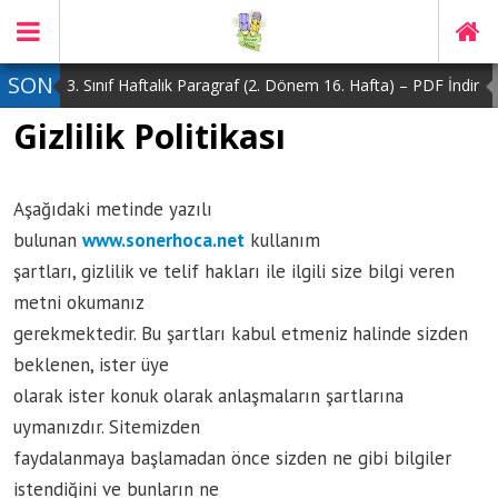
SON
3. Sınıf Haftalık Paragraf (2. Dönem 16. Hafta) – PDF İndir
Gizlilik Politikası
DAKİKA
2. Sınıf Haftalık Paragraf (2. Dönem 16. Hafta) – PDF İndir
1. Sınıf Haftalık Paragraf (2. Dönem 16. Hafta) – PDF İndir
Aşağıdaki metinde yazılı
3. Sınıf Haftalık Paragraf (2. Dönem 15. Hafta) – PDF İndir
bulunan
www.sonerhoca.net
kullanım
4. Sınıf Haftalık Paragraf (2. Dönem 16. Hafta) – PDF İndir
şartları, gizlilik ve telif hakları ile ilgili size bilgi veren
metni okumanız
gerekmektedir. Bu şartları kabul etmeniz halinde sizden
beklenen, ister üye
olarak ister konuk olarak anlaşmaların şartlarına
uymanızdır. Sitemizden
faydalanmaya başlamadan önce sizden ne gibi bilgiler
istendiğini ve bunların ne