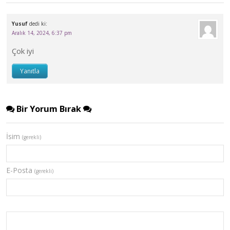
Yusuf
dedi ki:
Aralık 14, 2024, 6:37 pm
Çok iyi
Yanıtla
Bir Yorum Bırak
İsim
(gerekli)
E-Posta
(gerekli)