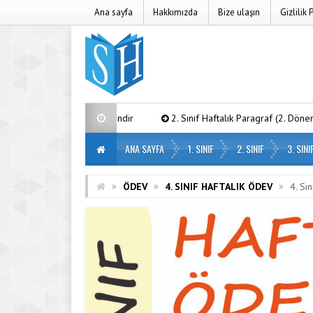
Ana sayfa
Hakkımızda
Bize ulaşın
Gizlilik 
a) – PDF İndir
2. Sınıf Haftalık Paragraf (2. Dönem 16. Hafta) – PDF 
ANA SAYFA
1. SINIF
2. SINIF
3. SINI
»
»
»
ÖDEV
4. SINIF HAFTALIK ÖDEV
4. Sı