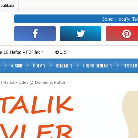
Politikası
Soner Hoca
'yı Ta
İndir
1. Sınıf Haftalık Paragraf (2. Dönem 16. Hafta) – PDF İndir
F
4. SINIF
ÖDEV
DENEME
ONLINE DENEME
TESTLER
nıf Haftalık Ödev (2. Dönem 8. Hafta)