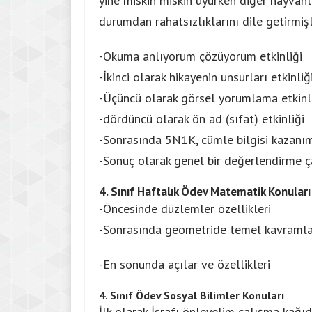
yine miskin miskin uyurken diğer hayvan
durumdan rahatsızlıklarını dile getirmişl
-Okuma anlıyorum çözüyorum etkinliği
-İkinci olarak hikayenin unsurları etkinliğ
-Üçüncü olarak görsel yorumlama etkinli
-dördüncü olarak ön ad (sıfat) etkinliği
-Sonrasında 5N1K, cümle bilgisi kazanı
-Sonuç olarak genel bir değerlendirme ça
4. Sınıf Haftalık Ödev
Matematik Konu
ları
-Öncesinde düzlemler özellikleri
-Sonrasında geometride temel kavramla
-En sonunda açılar ve özellikleri
4. Sınıf Ödev Sosyal Bilimler Konuları
İlk olarak İsrafı önleyelim çalışma kağıdı