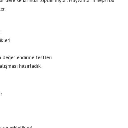
lar dere kenarında toplanmışlar. Hayvanların hepsi bu
er.
i
kleri
m değerlendirme testleri
lışması hazırladık.
r
 ve etkinlikleri.