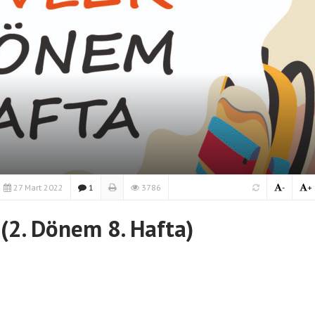
27 Mart 2022
1
3786
-
+
 (2. Dönem 8. Hafta)