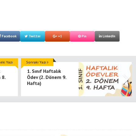
Facebook
Twitter
+1
Pin
LinkedIn
ki Yazı
Sonraki Yazı
k
1. Sınıf Haftalık
 8.
Ödev (2. Dönem 9.
Hafta)