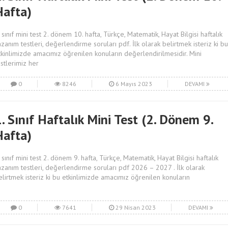
Hafta)
. sınıf mini test 2. dönem 10. hafta, Türkçe, Matematik, Hayat Bilgisi haftalık
azanım testleri, değerlendirme soruları pdf. İlk olarak belirtmek isteriz ki bu
tkinlimizde amacımız öğrenilen konuların değerlendirilmesidir. Mini
estlerimiz her
0
8246
6 Mayıs 2023
DEVAMI
. Sınıf Haftalık Mini Test (2. Dönem 9.
Hafta)
. sınıf mini test 2. dönem 9. hafta, Türkçe, Matematik, Hayat Bilgisi haftalık
azanım testleri, değerlendirme soruları pdf 2026 – 2027 . İlk olarak
elirtmek isteriz ki bu etkinlimizde amacımız öğrenilen konuların
0
7641
29 Nisan 2023
DEVAMI