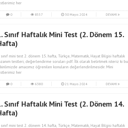
estlerimiz her
0
8557
30 Mayıs 2024
DEVAMI
. Sınıf Haftalık Mini Test (2. Dönem 15.
Hafta)
. sınıf mini test 2. dönem 15. hafta, Türkçe, Matematik, Hayat Bilgisi haftalık
azanım testleri, değerlendirme soruları pdf. İlk olarak belirtmek isteriz ki bu
tkinlimizde amacımız öğrenilen konuların değerlendirilmesidir. Mini
estlerimiz her
0
6380
21 Mayıs 2024
DEVAMI
. Sınıf Haftalık Mini Test (2. Dönem 14.
Hafta)
. sınıf mini test 2. dönem 14. hafta, Türkçe, Matematik, Hayat Bilgisi haftalık