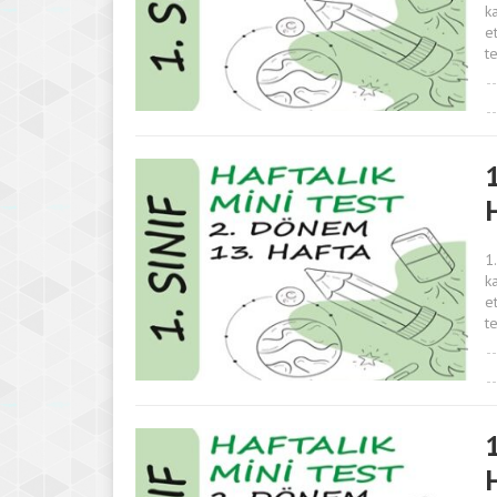
k
e
t
1
1
k
e
t
1