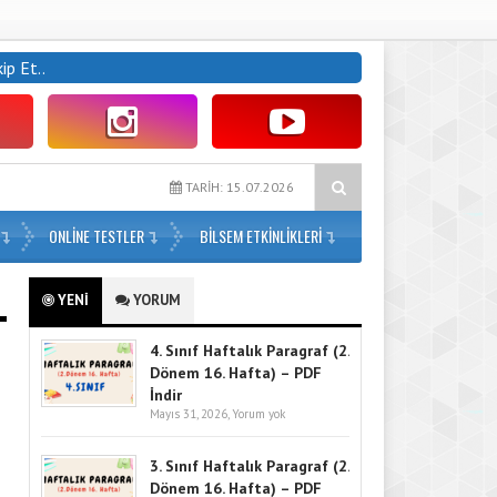
kip Et..
 Sınıf Haftalık Paragraf (2. Dönem 15. Hafta) – PDF İndir
4. Sınıf Haf
TARİH: 15.07.2026
ONLİNE TESTLER
BILSEM ETKINLIKLERI
YENİ
YORUM
4. Sınıf Haftalık Paragraf (2.
Dönem 16. Hafta) – PDF
İndir
Mayıs 31, 2026,
Yorum yok
3. Sınıf Haftalık Paragraf (2.
Dönem 16. Hafta) – PDF