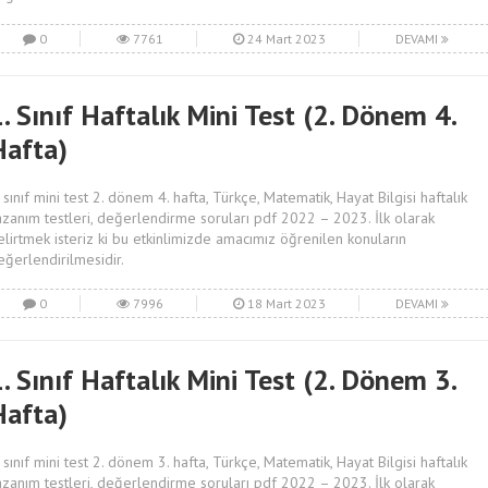
0
7761
24 Mart 2023
DEVAMI
. Sınıf Haftalık Mini Test (2. Dönem 4.
Hafta)
. sınıf mini test 2. dönem 4. hafta, Türkçe, Matematik, Hayat Bilgisi haftalık
azanım testleri, değerlendirme soruları pdf 2022 – 2023. İlk olarak
elirtmek isteriz ki bu etkinlimizde amacımız öğrenilen konuların
eğerlendirilmesidir.
0
7996
18 Mart 2023
DEVAMI
. Sınıf Haftalık Mini Test (2. Dönem 3.
Hafta)
. sınıf mini test 2. dönem 3. hafta, Türkçe, Matematik, Hayat Bilgisi haftalık
azanım testleri, değerlendirme soruları pdf 2022 – 2023. İlk olarak