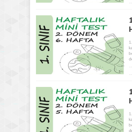
1
1
k
b
d
1
1
k
b
d