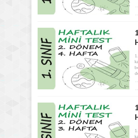
1
1
k
b
d
1
1
k