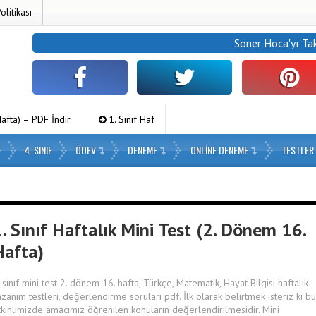
Politikası
Soner Hoca
'yı Ta
1. Sınıf Haftalık Paragraf (2. Dönem 16. Hafta) – PDF İndir
3.
F
4. SINIF
ÖDEV
DENEME
ONLINE DENEME
TESTLER
. Sınıf Haftalık Mini Test (2. Dönem 16.
Hafta)
. sınıf mini test 2. dönem 16. hafta, Türkçe, Matematik, Hayat Bilgisi haftalık
azanım testleri, değerlendirme soruları pdf. İlk olarak belirtmek isteriz ki bu
tkinlimizde amacımız öğrenilen konuların değerlendirilmesidir. Mini