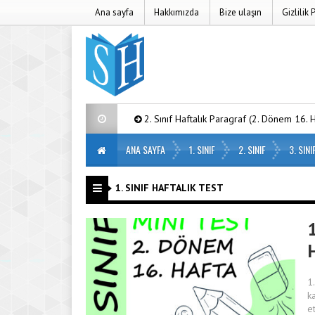
Ana sayfa
Hakkımızda
Bize ulaşın
Gizlilik 
 İndir
2. Sınıf Haftalık Paragraf (2. Dönem 16. Hafta) – PDF İndir
ANA SAYFA
1. SINIF
2. SINIF
3. SINI
1. SINIF HAFTALIK TEST
1
1
k
e