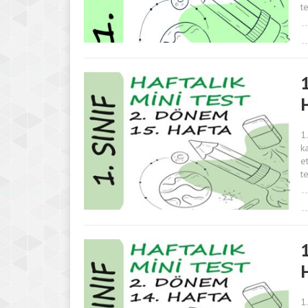
t
1
1
k
e
t
1
1