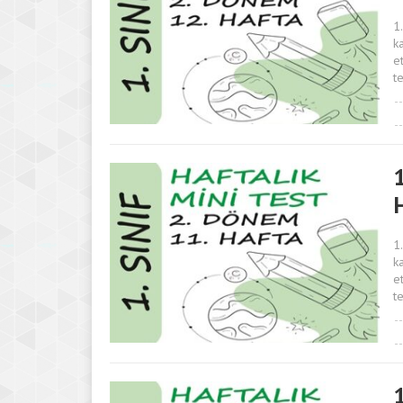
1
k
e
t
1
1
k
e
t
1