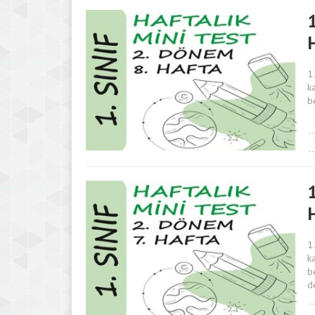
1
1
k
b
1
1
k
b
d