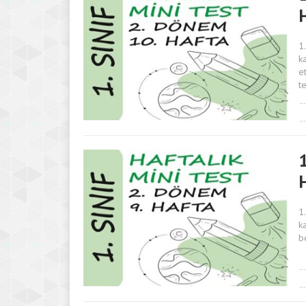
1
k
e
t
1
1
k
b