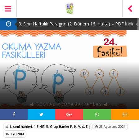
3. Sınıf Haftalık Paragraf (2. Dönem 16. Hafta) – PDF İndir
2. Sınıf Haftalık Paragraf (2. Dönem 16. Hafta) – PDF İndir
1. Sınıf Haftalık Paragraf (2. Dönem 16. Hafta) – PDF İndir
3. Sınıf Haftalık Paragraf (2. Dönem 15. Hafta) – PDF İndir
4. Sınıf Haftalık Paragraf (2. Dönem 16. Hafta) – PDF İndir
SOSYAL MEDYADA PAYLAŞ
1. sınıf harfleri
,
1.SINIF
,
5. Grup Harfler P, H, V, Ğ, F, J
28 Ağustos 2024
0 YORUM