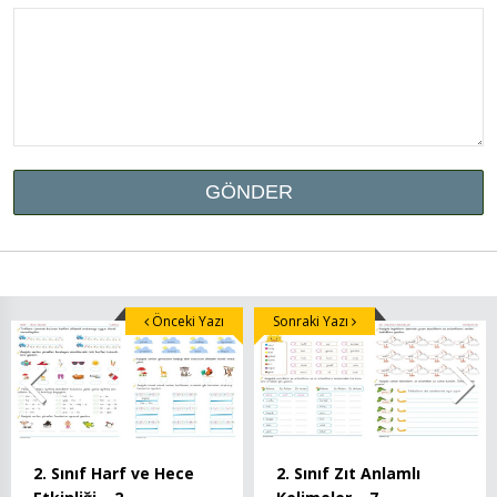
Önceki Yazı
Sonraki Yazı
2. Sınıf Harf ve Hece
2. Sınıf Zıt Anlamlı