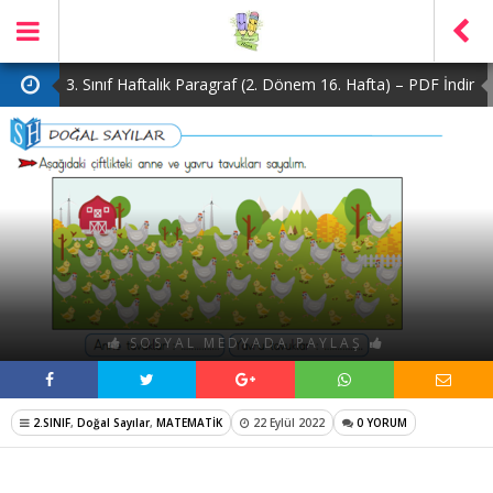
3. Sınıf Haftalık Paragraf (2. Dönem 16. Hafta) – PDF İndir
2. Sınıf Haftalık Paragraf (2. Dönem 16. Hafta) – PDF İndir
1. Sınıf Haftalık Paragraf (2. Dönem 16. Hafta) – PDF İndir
3. Sınıf Haftalık Paragraf (2. Dönem 15. Hafta) – PDF İndir
4. Sınıf Haftalık Paragraf (2. Dönem 16. Hafta) – PDF İndir
SOSYAL MEDYADA PAYLAŞ
2.SINIF
,
Doğal Sayılar
,
MATEMATİK
22 Eylül 2022
0 YORUM