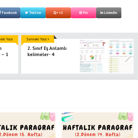
Facebook
Twitter
+1
Pin
LinkedIn
ki Yazı
Sonraki Yazı
n
2. Sınıf Eş Anlamlı
 – 1
kelimeler- 4