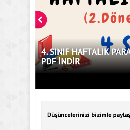
4. SINIF HAFTALIK PAR
PDF İNDIR
Düşüncelerinizi bizimle paylaş