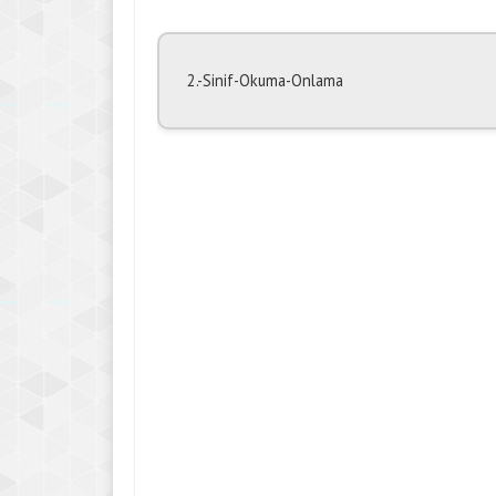
2.-Sinif-Okuma-Onlama