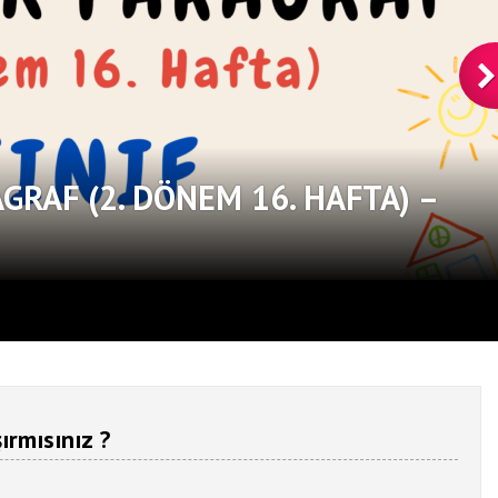
AGRAF (2. DÖNEM 16. HAFTA) –
ırmısınız ?