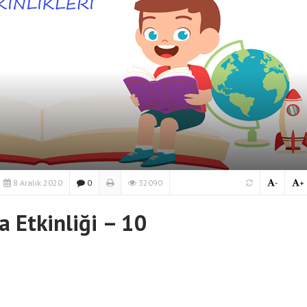
8 Aralık 2020
0
32090
-
+
 Etkinliği – 10