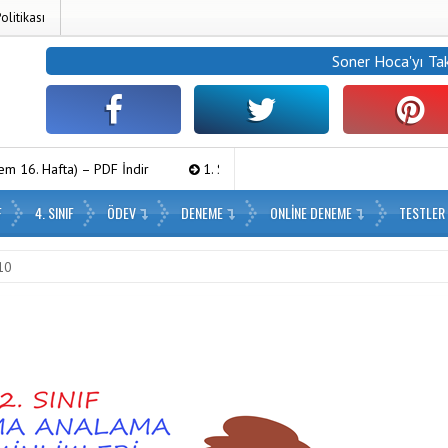
Politikası
Soner Hoca
'yı Ta
 PDF İndir
1. Sınıf Haftalık Paragraf (2. Dönem 16. Hafta) – PDF İndi
F
4. SINIF
ÖDEV
DENEME
ONLINE DENEME
TESTLER
 10