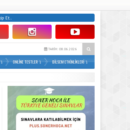
kip Et..
r
3. Sınıf Haftalık Paragraf (2. Dönem 15. Hafta) – PDF İndir
TARİH: 08.06.2026
ONLİNE TESTLER
BILSEM ETKINLIKLERI