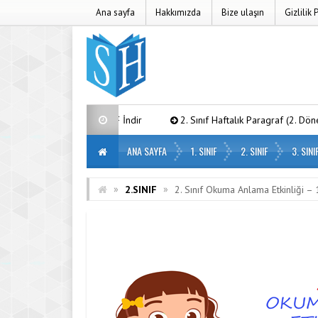
Ana sayfa
Hakkımızda
Bize ulaşın
Gizlilik 
 Hafta) – PDF İndir
2. Sınıf Haftalık Paragraf (2. Dönem 16. Hafta) –
ANA SAYFA
1. SINIF
2. SINIF
3. SINI
»
»
2.SINIF
2. Sınıf Okuma Anlama Etkinliği –