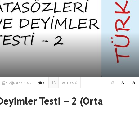
5 Ağustos 2022
0
10926
-
+
 Deyimler Testi – 2 (Orta