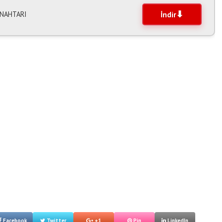
-ANAHTARI
İndir
Facebook
Twitter
+1
Pin
LinkedIn