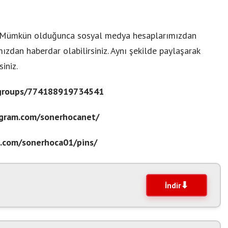
– 2, Mümkün olduğunca sosyal medya hesaplarımızdan
ızdan haberdar olabilirsiniz. Aynı şekilde paylaşarak
iniz.
/groups/774188919734541
agram.com/sonerhocanet/
st.com/sonerhoca01/pins/
İndir