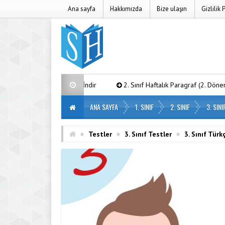
Ana sayfa
Hakkımızda
Bize ulaşın
Gizlilik 
a) – PDF İndir
2. Sınıf Haftalık Paragraf (2. Dönem 16. Hafta) – PDF 
ANA SAYFA
1. SINIF
2. SINIF
3. SINI
»
»
»
Testler
3. Sınıf Testler
3. Sınıf Türk