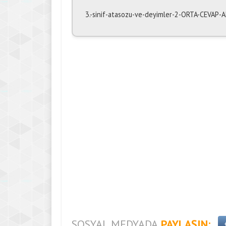
3.-sinif-atasozu-ve-deyimler-2-ORTA-CEVAP
SOSYAL MEDYADA
PAYLAŞIN: