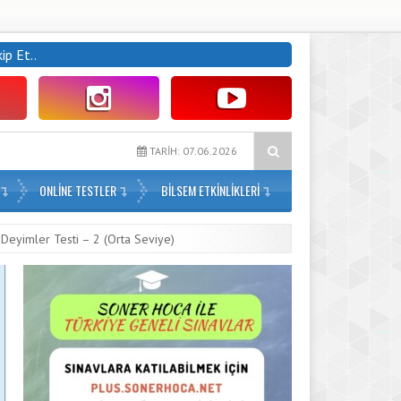
kip Et..
3. Sınıf Haftalık Paragraf (2. Dönem 15. Hafta) – PDF İndir
4. S
TARİH: 07.06.2026
ONLİNE TESTLER
BILSEM ETKINLIKLERI
e Deyimler Testi – 2 (Orta Seviye)