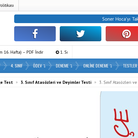
Politikası
Soner Hoca
'yı Ta
İndir
1. Sınıf Haftalık Paragraf (2. Dönem 16. Hafta) – PDF İndir
F
4. SINIF
ÖDEV
DENEME
ONLINE DENEME
TESTLER
»
»
çe Test
3. Sınıf Atasözleri ve Deyimler Testi
3. Sınıf Atasözleri v